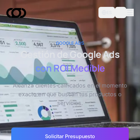
ES
GOOGLE ADS
Gestión de Google Ads
con ROI Medible
Alcanza clientes calificados en el momento
exacto en que buscan tus productos o
servicios.
Solicitar Presupuesto